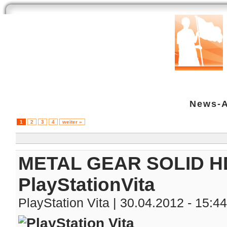
Start
Newsarchiv
Bilder
Datenbank
Testberichte
Speci
News-A
1
2
3
4
weiter »
METAL GEAR SOLID HD 
PlayStationVita
PlayStation Vita
| 30.04.2012 - 15:4