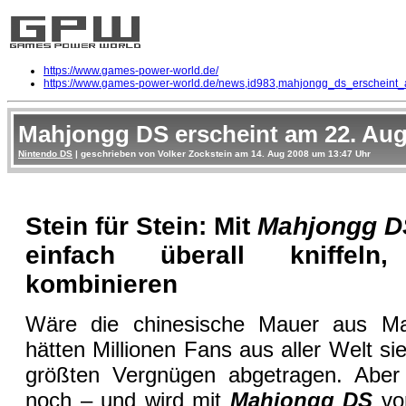
https://www.games-power-world.de/
https://www.games-power-world.de/news,id983,mahjongg_ds_erscheint
Mahjongg DS erscheint am 22. Au
Nintendo DS
| geschrieben von Volker Zockstein am 14. Aug 2008 um 13:47 Uhr
Stein für Stein: Mit
Mahjongg 
einfach überall kniffel
kombinieren
Wäre die chinesische Mauer aus Ma
hätten Millionen Fans aus aller Welt s
größten Vergnügen abgetragen. Aber
noch – und wird mit
Mahjongg DS
vo