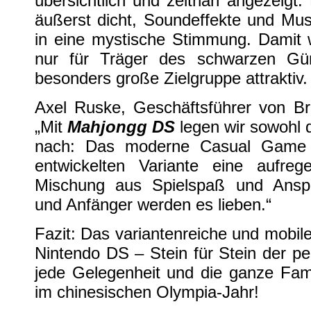
übersichtlich und zeitnah angezeigt.
äußerst dicht, Soundeffekte und Musi
in eine mystische Stimmung. Damit 
nur für Träger des schwarzen Gür
besonders große Zielgruppe attraktiv.
Axel Ruske, Geschäftsführer von Br
„Mit
Mahjongg DS
legen wir sowohl qu
nach: Das moderne Casual Game b
entwickelten Variante eine aufre
Mischung aus Spielspaß und Ansp
und Anfänger werden es lieben.“
Fazit: Das variantenreiche und mobil
Nintendo DS – Stein für Stein der per
jede Gelegenheit und die ganze Fami
im chinesischen Olympia-Jahr!