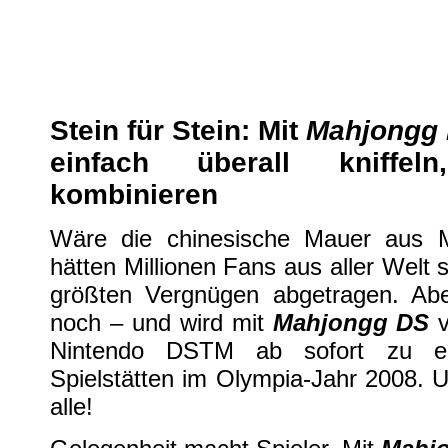
Mahjongg DS erscheint am 22. A
Nintendo DS
| geschrieben von Volker Zockstein am 14. Aug 2008 um 13:47 Uhr
Stein für Stein: Mit
Mahjongg
einfach überall kniffe
kombinieren
Wäre die chinesische Mauer aus M
hätten Millionen Fans aus aller Welt 
größten Vergnügen abgetragen. Ab
noch – und wird mit
Mahjongg DS
v
Nintendo DSTM ab sofort zu ei
Spielstätten im Olympia-Jahr 2008. U
alle!