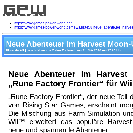
https://www.games-power-world.de/
https://www.games-power-world.de/news,id3458,neue_abenteuer_harves
Neue Abenteuer im Harvest Moon-U
Nintendo Wii
| geschrieben von Volker Zockstein am 31. Mär 2010 um 17:05 Uhr
Neue Abenteuer im Harvest 
„Rune Factory Frontier“ für Wii
„Rune Factory Frontier“, der neue Teil
von Rising Star Games, erscheint morg
Die Mischung aus Farm-Simulation und 
Wii™ erweitert das populäre Harve
neue und spannende Abenteuer.