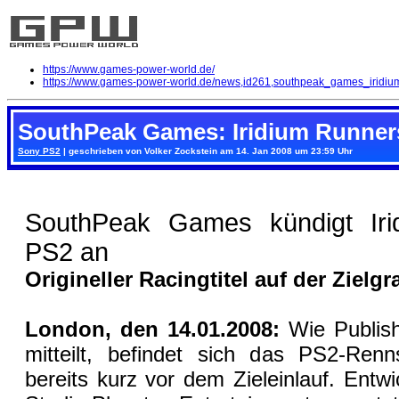
https://www.games-power-world.de/
https://www.games-power-world.de/news,id261,southpeak_games_iridiu
SouthPeak Games: Iridium Runner
Sony PS2
| geschrieben von Volker Zockstein am 14. Jan 2008 um 23:59 Uhr
SouthPeak Games kündigt Iri
PS2 an
Origineller Racingtitel auf der Zielg
London, den 14.01.2008:
Wie Publis
mitteilt, befindet sich das PS2-Renn
bereits kurz vor dem Zieleinlauf. Entwi