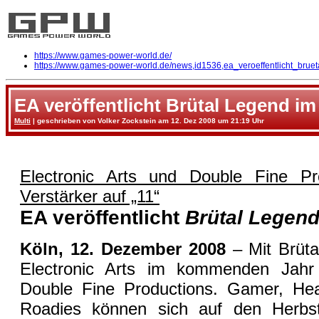
https://www.games-power-world.de/
https://www.games-power-world.de/news,id1536,ea_veroeffentlicht_brue
EA veröffentlicht Brütal Legend im
Multi
| geschrieben von Volker Zockstein am 12. Dez 2008 um 21:19 Uhr
Electronic Arts und Double Fine Pr
Verstärker auf „11“
EA veröffentlicht
Brütal Legen
Köln, 12. Dezember 2008
– Mit Brütal
Electronic Arts im kommenden Jahr
Double Fine Productions. Gamer, He
Roadies können sich auf den Herbst