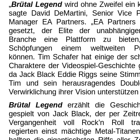
„
Brütal Legend
wird ohne Zweifel ein 
sagte David DeMartini, Senior Vice 
Manager EA Partners. „EA Partners 
gesetzt, der Elite der unabhängige
Branche eine Plattform zu biete
Schöpfungen einem weltweiten Pu
können. Tim Schafer hat einige der sch
Charaktere der Videospiel-Geschichte 
da Jack Black Eddie Riggs seine Stimme
Tim und sein herausragendes Doubl
Verwirklichung ihrer Vision unterstützen
Brütal Legend
erzählt die Geschic
gespielt von Jack Black, der per Zeitr
Vergangenheit voll Rock’n Roll tran
regierten einst mächtige Metal-Titane
hallten die gigantischsten Riffs aller 