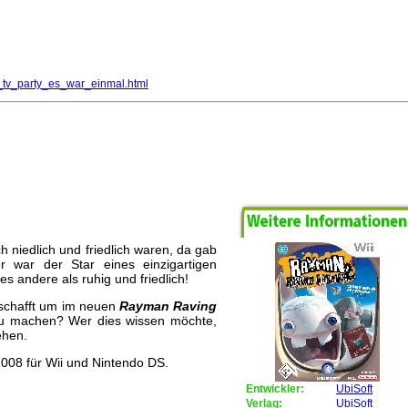
_tv_party_es_war_einmal.html
Es war einmal ...
h niedlich und friedlich waren, da gab
war der Star eines einzigartigen
les andere als ruhig und friedlich!
eschafft um im neuen
Rayman Raving
u machen? Wer dies wissen möchte,
ehen.
008 für Wii und Nintendo DS.
Entwickler:
UbiSoft
Verlag:
UbiSoft