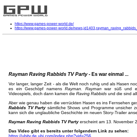
https://www.games-power-world.de/
https://www.games-power-world.de/news,id1403,rayman_raving_rabbids
Rayman Raving Rabbids TV Party - 
Allgemein
| geschrieben von Volker Zockstein am 10. Nov 2008 um 20:02 Uhr
Rayman Raving Rabbids TV Party
- Es war einmal ...
Vor langer, langer Zeit - als die Welt noch ruhig und als Hasen noc
es ein Geschöpf namens
Rayman. Rayman
war süß und er 
Videospiels, doch dann kamen die
Raving Rabbids
und die sind al
Aber wie genau haben die verrückten Hasen es ins Fernsehen g
Rabbids TV Party
sämtliche Shows und Programme unsicher z
kann sich die unglaubliche Geschichte im neuen Story-Trailer ans
Rayman Raving Rabbids TV Party
erscheint am 13. November 2
Das Video gibt es bereits unter folgendem Link zu sehen:
https://ubitv.de.ubi.com/index.php?vid=256