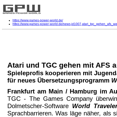
https://www.games-power-world.de/
https://www.games-power-world.de/news,id1007,atari_tgc_gehen_afs_wel
Atari und TGC gehen mit AFS auf W
Nintendo DS
| geschrieben von Volker Zockstein am 18. Aug 2008 um 16:11 Uhr
Atari und TGC gehen mit AFS a
Spieleprofis kooperieren mit Jugen
für neues Übersetzungsprogramm
W
Frankfurt am Main / Hamburg im Au
TGC - The Games Company überwinde
Dolmetscher-Software
World Travel
Sprachbarrieren. Was läge näher, als s