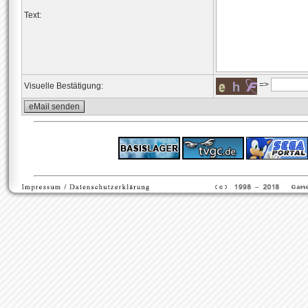
Text:
=>
Visuelle Bestätigung:
ps4 festplatte
F