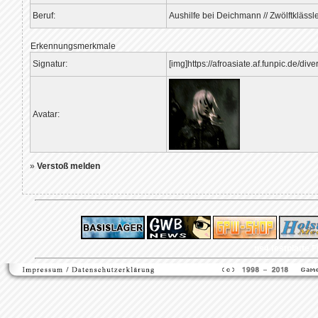
Beruf:
Aushilfe bei Deichmann // Zwölftklässl
Erkennungsmerkmale
Signatur:
[img]https://afroasiate.af.funpic.de/dive
Avatar:
»
Verstoß melden
ps4 festplatte
F