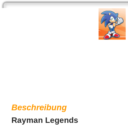
Start
Newsarchiv
Bilder
Datenbank
Testberichte
Speci
Rayman Legends
Entwickler:
UbiSoft
| Publisher:
UbiSoft
Genre: Jump´n´Run |
Link: Offizielle Websei
Beschreibung
Rayman Legends