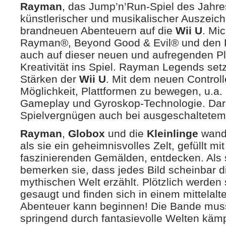
Rayman
, das Jump’n’Run-Spiel des Jahre
künstlerischer und musikalischer Auszeic
brandneuen Abenteuern auf die
Wii U
. Mi
Rayman®, Beyond Good & Evil® und den R
auch auf dieser neuen und aufregenden Pl
Kreativität ins Spiel. Rayman Legends setz
Stärken der
Wii U
. Mit dem neuen Controll
Möglichkeit, Plattformen zu bewegen, u.a.
Gameplay und Gyroskop-Technologie. Dar
Spielvergnügen auch bei ausgeschaltetem
Rayman
,
Globox
und die
Kleinlinge
wand
als sie ein geheimnisvolles Zelt, gefüllt mi
faszinierenden Gemälden, entdecken. Als 
bemerken sie, dass jedes Bild scheinbar d
mythischen Welt erzählt. Plötzlich werden
gesaugt und finden sich in einem mittelalt
Abenteuer kann beginnen! Die Bande muss
springend durch fantasievolle Welten kämpf