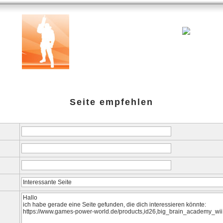
Testberichte
Specials
Links
amazon-Shop
G-P-W-Retro
Seite empfehlen