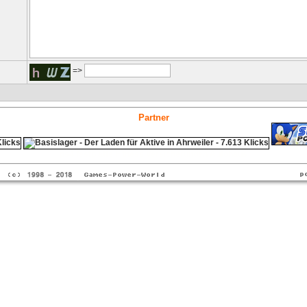
=>
Partner
ps4 festplatte
Fitness
Versicherungen Autohaus