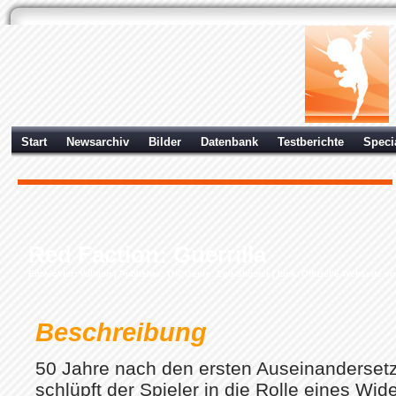
Start
Newsarchiv
Bilder
Datenbank
Testberichte
Speci
Red Faction: Guerrilla
Entwickler: Volition | Publisher:
THQ
Genre: Ego-Shooter |
Link: Offizielle Webseite v
Beschreibung
50 Jahre nach den ersten Auseinanderset
schlüpft der Spieler in die Rolle eines Wi