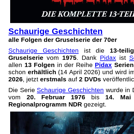
Schaurige Geschichten
alle Folgen der Gruselserie der 70er
Schaurige Geschichten
ist die
13-teil
Gruselserie
vom
1975
. Dank
Pidax
ist
S
allen
13 Folgen
in der Reihe
Pidax
Serien
schon
erhältlich
(14 April 2026) und wird 
2026
, jetzt
erstmals
auf
2 DVDs
veröffentlic
Die Serie
Schaurige Geschichten
wurde in 
vom
20. Februar 1976
bis
14. Mai
Regionalprogramm NDR
gezeigt.