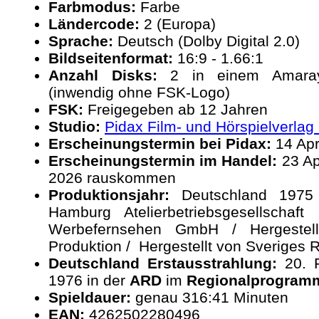
Farbmodus:
Farbe
Ländercode:
2 (Europa)
Sprache:
Deutsch (Dolby Digital 2.0)
Bildseitenformat:
16:9 - 1.66:1
Anzahl Disks:
2 in einem Amaray-
(inwendig ohne FSK-Logo)
FSK:
Freigegeben ab 12 Jahren
Studio:
Pidax Film- und Hörspielverla
Erscheinungstermin bei Pidax:
14 Apr
Erscheinungstermin im Handel:
23 Apr
2026 rauskommen
Produktionsjahr:
Deutschland 1975 /
Hamburg Atelierbetriebsgesellschaf
Werbefernsehen GmbH / Hergeste
Produktion / Hergestellt von Sveriges 
Deutschland Erstausstrahlung:
20. F
1976 in der
ARD
im
Regionalprogram
Spieldauer:
genau 316:41 Minuten
EAN:
4262502280496