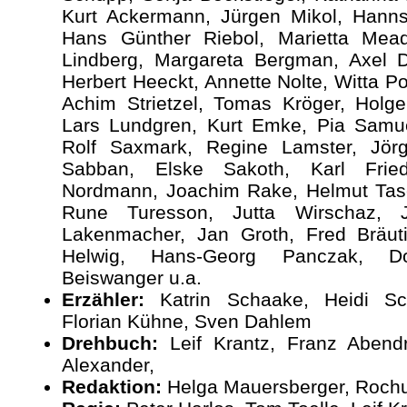
Kurt Ackermann, Jürgen Mikol, Hanns
Hans Günther Riebol, Marietta Mead
Lindberg, Margareta Bergman, Axel 
Herbert Heeckt, Annette Nolte, Witta Po
Achim Strietzel, Tomas Kröger, Holge
Lars Lundgren, Kurt Emke, Pia Samue
Rolf Saxmark, Regine Lamster, Jörg
Sabban, Elske Sakoth, Karl Friedr
Nordmann, Joachim Rake, Helmut Tasch
Rune Turesson, Jutta Wirschaz, 
Lakenmacher, Jan Groth, Fred Bräut
Helwig, Hans-Georg Panczak, Do
Beiswanger u.a.
Erzähler:
Katrin Schaake, Heidi Sch
Florian Kühne, Sven Dahlem
Drehbuch:
Leif Krantz, Franz Abendr
Alexander,
Redaktion:
Helga Mauersberger, Roch