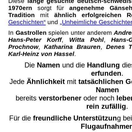
Diese
lange gesuchte deutsch-schwedis
1970ern
sorgt für
angenehme Gänseh
Tradition
mit
ähnlich erfolgreichen R
Geschichten“
und
„Unheimliche Geschichte
In
Gastrollen
spielen unter anderem
Andre
Hans-Peter Korff
,
Witta Pohl
,
Hans-
Prochnow
,
Katharina Brauren
,
Denes T
Karl-Heinz von Hassel
.
Die
Namen
und die
Handlung
di
erfunden
.
Jede
Ähnlichkeit
mit
tatsächlichen 
Namen
bereits
verstorbener
oder noch
lebe
rein zufällig
.
Für die
freundliche Unterstützun
g be
Flugaufnahme