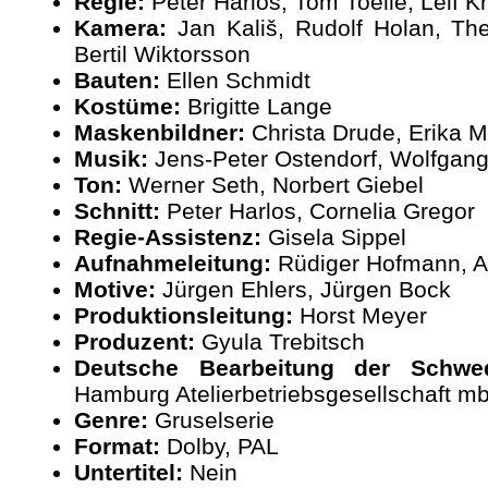
Regie:
Peter Harlos, Tom Toelle, Leif Kr
Kamera:
Jan Kališ, Rudolf Holan, Th
Bertil Wiktorsson
Bauten:
Ellen Schmidt
Kostüme:
Brigitte Lange
Maskenbildner:
Christa Drude, Erika 
Musik:
Jens-Peter Ostendorf, Wolfgan
Ton:
Werner Seth, Norbert Giebel
Schnitt:
Peter Harlos, Cornelia Gregor
Regie-Assistenz:
Gisela Sippel
Aufnahmeleitung:
Rüdiger Hofmann, A
Motive:
Jürgen Ehlers, Jürgen Bock
Produktionsleitung:
Horst Meyer
Produzent:
Gyula Trebitsch
Deutsche Bearbeitung der Schwe
Hamburg Atelierbetriebsgesellschaft m
Genre:
Gruselserie
Format:
Dolby, PAL
Untertitel:
Nein