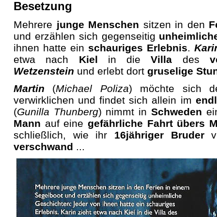
Besetzung
Mehrere
junge Menschen
sitzen in den
F
und erzählen sich gegenseitig
unheimlich
ihnen hatte ein
schauriges Erlebnis
.
Kar
etwa nach
Kiel
in die
Villa
des
v
Wetzenstein
und erlebt dort
gruselige Stu
Martin
(
Michael Poliza
) möchte sich 
verwirklichen und findet sich allein im
end
(
Gunilla Thunberg
) nimmt in
Schweden
e
Mann
auf eine
gefährliche Fahrt übers 
schließlich, wie ihr
16jähriger Bruder
vo
verschwand
...