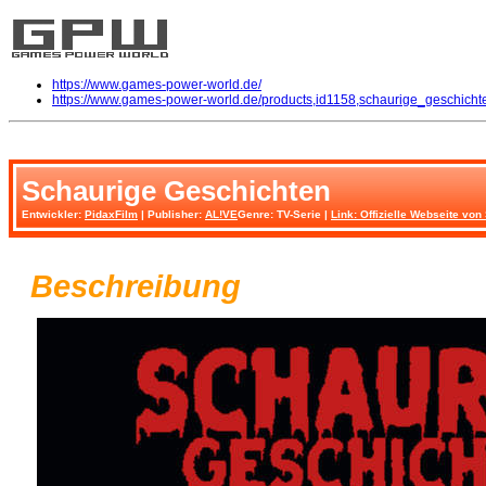
https://www.games-power-world.de/
https://www.games-power-world.de/products,id1158,schaurige_geschicht
Schaurige Geschichten
Entwickler:
PidaxFilm
| Publisher:
AL!VE
Genre: TV-Serie |
Link: Offizielle Webseite vo
Beschreibung