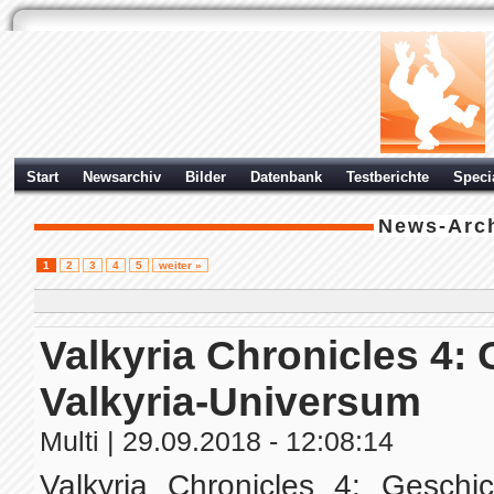
Start
Newsarchiv
Bilder
Datenbank
Testberichte
Speci
News-Arc
1
2
3
4
5
weiter »
Valkyria Chronicles 4:
Valkyria-Universum
Multi
| 29.09.2018 - 12:08:14
Valkyria Chronicles 4: Geschi