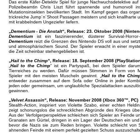
Das erste Käfer-Detektiv Spiel für junge Nachwuchsdetektive auf
Polizeibeamtin Chris Liszt führt spannende und humorvoll ins
Mutationsinsekten bevölkerten Stadt. Im Kampf gegen das organ
trickreiche Jump´n´Shoot Passagen meistern und sich knallharte 
mit krabbelndem Ungeziefer liefern.
„
Dementium - Die Anstalt
“, Release: 23. Oktober 2008 (Ninte
Dementium
ist ein faszinierender, düsterer Survival-Hor
Dementium
reizt die Grenzen des Nintendo DS voll aus und set
und atmosphärischem Sound. Der Spieler erwacht in einer mysteri
die Zeit scheinbar stehengeblieben ist.
„
Hail to the Chimp
“, Release: 18. September 2008 (PlayStat
„
Hail to the Chimp
“ ist ein Partyspaß, bei dem Spieler dar
Tierreiches zu werden. Dafür müssen Stimmen in Form von 
Spieler mit den meisten Muscheln gewinnt. „
Hail to the Chim
entweder zusammen auf dem Sofa oder Online in jeder Kombin
jeden oder gemeinsam, um unglaubliche Spezialattacken auszulösen
gewinnen.
„
Velvet Assassin
“, Release: November 2008 (Xbox 360™, PC)
Stealth-Action, inspiriert von Violette Szabo, einer echten Heldi
zeigt schonungslos die schrecklichen Abgründe des Krieges übe
Aus der Verfolgerperspektive schleichen sich Spieler an Feinde u
Granaten am Gürtel, dringen in ein Lager der Deutschen ein un
bevor die Nazis sie zum Reden bringen. Violette schleicht von 
ahnenden Feinde mit einem perfekt gezielten Schuss auszuschalt