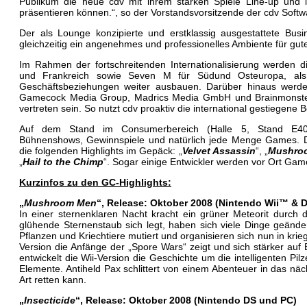
Publikum die neue cdv mit ihrem starken Spiele Line-up und ih
präsentieren können.“, so der Vorstandsvorsitzende der cdv Softw
Der als Lounge konzipierte und erstklassig ausgestattete Busi
gleichzeitig ein angenehmes und professionelles Ambiente für gu
Im Rahmen der fortschreitenden Internationalisierung werden 
und Frankreich sowie Seven M für Südund Osteuropa, a
Geschäftsbeziehungen weiter ausbauen. Darüber hinaus werden
Gamecock Media Group, Madrics Media GmbH und Brainmonste
vertreten sein. So nutzt cdv proaktiv die international gestiegene
Auf dem Stand im Consumerbereich (Halle 5, Stand E40)
Bühnenshows, Gewinnspiele und natürlich jede Menge Games. D
die folgenden Highlights im Gepäck: „
Velvet Assassin
“, „
Mushro
„
Hail to the Chimp
“. Sogar einige Entwickler werden vor Ort Gam
Kurzinfos zu den GC-Highlights:
„
Mushroom Men
“, Release: Oktober 2008 (Nintendo Wii™ & 
In einer sternenklaren Nacht kracht ein grüner Meteorit durch 
glühende Sternenstaub sich legt, haben sich viele Dinge geände
Pflanzen und Kriechtiere mutiert und organisieren sich nun in k
Version die Anfänge der „Spore Wars“ zeigt und sich stärker auf
entwickelt die Wii-Version die Geschichte um die intelligenten Pilz
Elemente. Antiheld Pax schlittert von einem Abenteuer in das näc
Art retten kann.
„
Insecticide
“, Release: Oktober 2008 (Nintendo DS und PC)