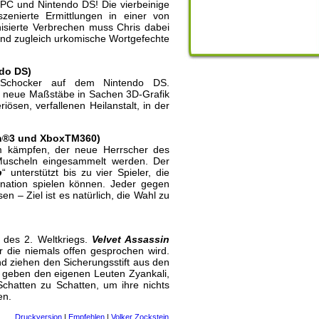
 PC und Nintendo DS! Die vierbeinige
zenierte Ermittlungen in einer von
isierte Verbrechen muss Chris dabei
und zugleich urkomische Wortgefechte
ndo DS)
ror-Schocker auf dem Nintendo DS.
zt neue Maßstäbe in Sachen 3D-Grafik
ösen, verfallenen Heilanstalt, in der
ion®3 und XboxTM360)
um kämpfen, der neue Herrscher des
Muscheln eingesammelt werden. Der
p
“ unterstützt bis zu vier Spieler, die
ation spielen können. Jeder gegen
 – Ziel ist es natürlich, die Wahl zu
n des 2. Weltkriegs.
Velvet Assassin
r die niemals offen gesprochen wird.
nd ziehen den Sicherungsstift aus den
d geben den eigenen Leuten Zyankali,
Schatten zu Schatten, um ihre nichts
en.
Druckversion
|
Empfehlen
|
Volker Zockstein