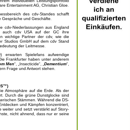
rem individuellen Leistungsportfolio
are Entertainment AG, Christian Gloe.
nessbereich des cdv-Standes schafft
te Gespräche und Geschäfte.
die cdv-Niederlassungen aus England
ls auch cdv USA auf der GC ihre
 wichtige Partner der cdv, wie die
r Studios GmbH auf dem cdv Stand
 Bedeutung der Leitmesse.
 erwarten Spielefans aufwendige
ie Frankfurter haben unter anderem
om Men
“, „Insecticide“, „
Dementium
“,
ern Frage und Antwort stehen.
DS™)
die Atmosphäre auf die Erde. Als der
rt. Durch die grüne Dunstglocke sind
riegerischen Stämmen. Während die DS-
 Entdecken und Kämpfen konzentriert,
e weiter und setzt verstärkt auf Story-
hste, nicht ahnend, dass nur er seine