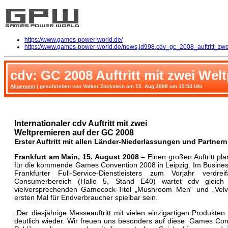
https://www.games-power-world.de/
https://www.games-power-world.de/news,id998,cdv_gc_2008_auftritt_zwe
cdv: GC 2008 Auftritt mit zwei Wel
Allgemein
| geschrieben von Volker Zockstein am 15. Aug 2008 um 15:54 Uhr
Internationaler cdv Auftritt mit zwei
Weltpremieren auf der GC 2008
Erster Auftritt mit allen Länder-Niederlassungen und Partnern
Frankfurt am Main, 15. August 2008
– Einen großen Auftritt pl
für die kommende Games Convention 2008 in Leipzig. Im Business
Frankfurter Full-Service-Dienstleisters zum Vorjahr verd
Consumerbereich (Halle 5, Stand E40) wartet cdv gleich
vielversprechenden Gamecock-Titel „Mushroom Men“ und „Velv
ersten Mal für Endverbraucher spielbar sein.
„Der diesjährige Messeauftritt mit vielen einzigartigen Produkt
deutlich wieder. Wir freuen uns besonders auf diese Games Conv