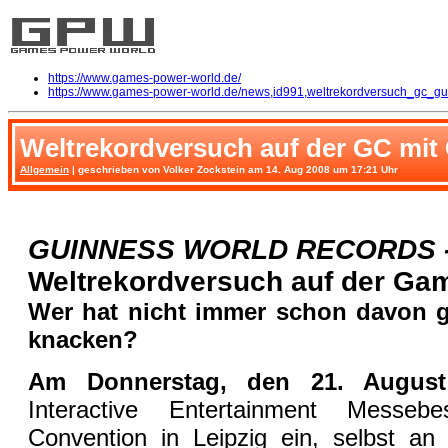
https://www.games-power-world.de/
https://www.games-power-world.de/news,id991,weltrekordversuch_gc_gu
Weltrekordversuch auf der GC mit
Allgemein
| geschrieben von Volker Zockstein am 14. Aug 2008 um 17:21 Uhr
GUINNESS WORLD RECORDS - 
Weltrekordversuch auf der Ga
Wer hat nicht immer schon davon g
knacken?
Am Donnerstag, den 21. August
Interactive Entertainment Messe
Convention in Leipzig ein, selbst a