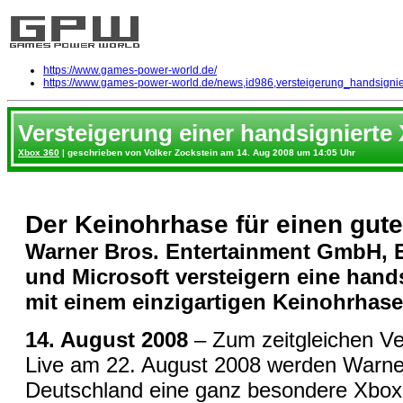
https://www.games-power-world.de/
https://www.games-power-world.de/news,id986,versteigerung_handsigni
Versteigerung einer handsignierte
Xbox 360
| geschrieben von Volker Zockstein am 14. Aug 2008 um 14:05 Uhr
Der Keinohrhase für einen gut
Warner Bros. Entertainment GmbH, 
und Microsoft versteigern eine hand
mit einem einzigartigen Keinohrhase
14. August 2008
– Zum zeitgleichen Ve
Live am 22. August 2008 werden Warne
Deutschland eine ganz besondere Xbox 36