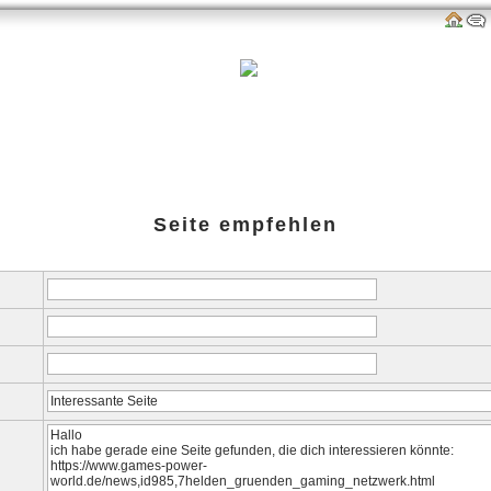
als
Links
amazon-Shop
G-P-W-Retro
Impressum
Seite empfehlen