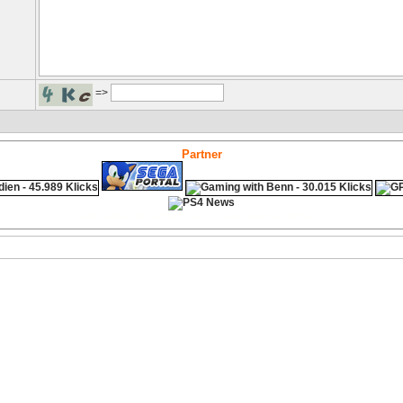
=>
Partner
ps4 festplatte
Fitness
Versicherungen Autohaus