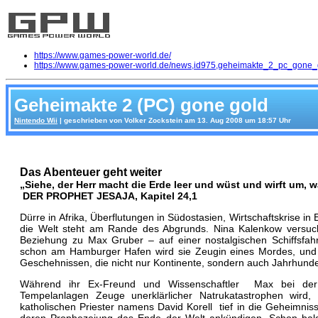
https://www.games-power-world.de/
https://www.games-power-world.de/news,id975,geheimakte_2_pc_gone_
Geheimakte 2 (PC) gone gold
Nintendo Wii
| geschrieben von Volker Zockstein am 13. Aug 2008 um 18:57 Uhr
Das Abenteuer geht weiter
„Siehe, der Herr macht die Erde leer und wüst und wirft um, was
DER PROPHET JESAJA, Kapitel 24,1
Dürre in Afrika, Überflutungen in Südostasien, Wirtschaftskrise i
die Welt steht am Rande des Abgrunds. Nina Kalenkow versucht
Beziehung zu Max Gruber – auf einer nostalgischen Schiffsfahr
schon am Hamburger Hafen wird sie Zeugin eines Mordes, und b
Geschehnissen, die nicht nur Kontinente, sondern auch Jahrhun
Während ihr Ex-Freund und Wissenschaftler Max bei der E
Tempelanlagen Zeuge unerklärlicher Natrukatastrophen wird
katholischen Priester namens David Korell tief in die Geheimniss