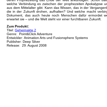
deren Prophezeiung das Ende der Welt ankündigen. Schon bald 
welche Verbindung es zwischen der prophezeiten Apokalypse u
aus dem Mittelalter gibt. Kann das Wissen, das in der Vergangenh
die in der Zukunft drohen, aufhalten? Und welche macht verbir
Dokument, das auch heute noch Menschen dafür ermordet we
erwartet sie – und die Welt steht vor einer furchtbaren Zukunft.
Zum Produkt:
Titel:
Geheimakte 2
Genre: Point&Click Adventure
Entwickler: Animation Arts und Fusionsphere Systems
Publisher: Deep Silver
Release: 29. August 2008