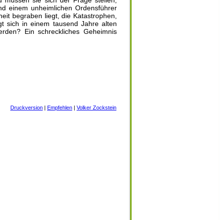
müssen sie sich der Frage stellen,
nd einem unheimlichen Ordensführer
eit begraben liegt, die Katastrophen,
gt sich in einem tausend Jahre alten
rden? Ein schreckliches Geheimnis
Druckversion
|
Empfehlen
|
Volker Zockstein