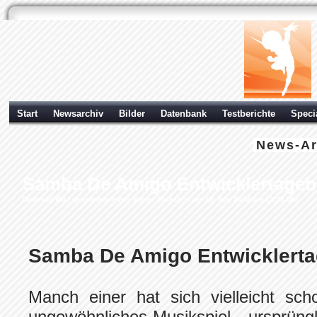
Start
Newsarchiv
Bilder
Datenbank
Testberichte
Speci
News-Ar
Samba De Amigo Entwicklertageb
Nintendo Wii
| geschrieben von Volker Zockstein am 12. Aug 2008 um 12:23 Uhr
Samba De Amigo Entwicklert
Manch einer hat sich vielleicht sch
ungewöhnliches Musikspiel - ursprün