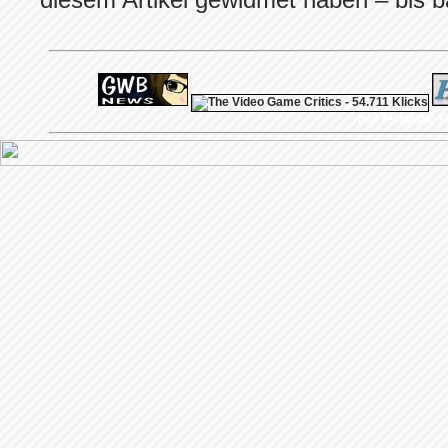
ps4 festplatte
F