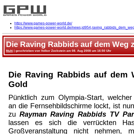
https://www.games-power-world.de/
https://www.games-power-world.de/news,id954,raving_rabbids_dem_weg
Die Raving Rabbids auf dem Weg z
Multi
| geschrieben von Volker Zockstein am 08. Aug 2008 um 16:50 Uhr
Die Raving Rabbids auf dem 
Gold
Pünktlich zum Olympia-Start, welcher
an die Fernsehbildschirme lockt, ist n
zu
Rayman Raving Rabbids TV Pa
lassen es sich die verrückten Ha
Großveranstaltung nicht nehmen, m