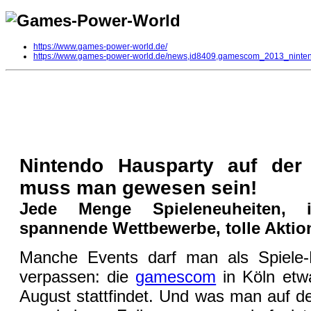
https://www.games-power-world.de/
https://www.games-power-world.de/news,id8409,gamescom_2013_nint
gamescom 2013: Nintendo Hauspar
Multi
| geschrieben von Volker Zockstein am 15. Aug 2013 um 11:54 Uhr
Nintendo Hausparty auf de
muss man gewesen sein!
Jede Menge Spieleneuheiten, in
spannende Wettbewerbe, tolle Akti
Manche Events darf man als Spiele-F
verpassen: die
gamescom
in Köln etwa
August stattfindet. Und was man auf 