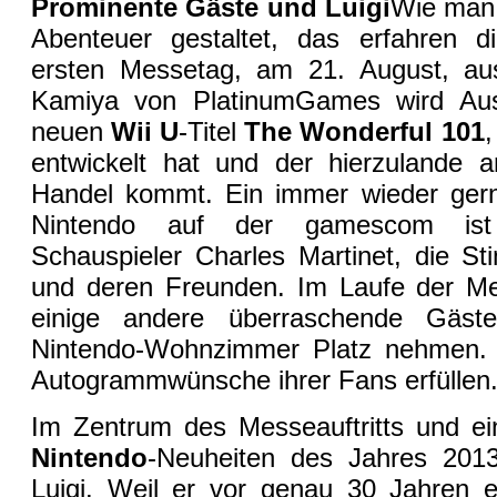
Prominente Gäste und Luigi
Wie man 
Abenteuer gestaltet, das erfahren 
ersten Messetag, am 21. August, aus
Kamiya von PlatinumGames wird Au
neuen
Wii U
-Titel
The Wonderful 101
,
entwickelt hat und der hierzulande 
Handel kommt. Ein immer wieder ger
Nintendo auf der gamescom ist 
Schauspieler Charles Martinet, die St
und deren Freunden. Im Laufe der M
einige andere überraschende Gäs
Nintendo-Wohnzimmer Platz nehmen. 
Autogrammwünsche ihrer Fans erfüllen
Im Zentrum des Messeauftritts und e
Nintendo
-Neuheiten des Jahres 2013
Luigi. Weil er vor genau 30 Jahren e