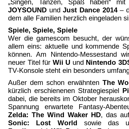
„Singen, Tanzen, Spaß haben“ mi
JOYSOUND
und
Just Dance 2014
– 
dem alle Familien herzlich eingeladen si
Spiele, Spiele, Spiele
Wer die gamescom besucht, der wünsc
allem eins: aktuelle und kommende Spi
können. Am Nintendo-Messestand wir
neuer Titel für
Wii U
und
Nintendo 3D
TV-Konsole steht ein besonders umfangr
Außer dem schon erwähnten
The Won
kürzlich erschienenen Strategiespiel
P
dabei, die bereits im Oktober herausk
Spannung erwartete Fantasy-Abent
Zelda: The Wind Waker HD
, das a
Sonic: Lost World
sowie das ul