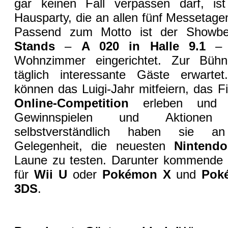
gar keinen Fall verpassen darf, is
Hausparty, die an allen fünf Messetage
Passend zum Motto ist der Showb
Stands
–
A 020 in Halle 9.1
– w
Wohnzimmer eingerichtet. Zur Büh
täglich interessante Gäste erwarte
können das Luigi-Jahr mitfeiern, das F
Online-Competition
erleben und 
Gewinnspielen und Aktionen
selbstverständlich haben sie an
Gelegenheit, die neuesten
Nintendo
Laune zu testen. Darunter kommende 
für
Wii U
oder
Pokémon X
und
Pok
3DS
.