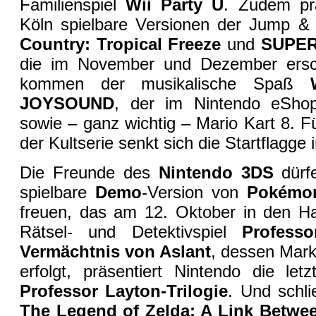
Familienspiel
Wii Party U
. Zudem pr
Köln spielbare Versionen der Jump
Country: Tropical Freeze
und
SUPER
die im November und Dezember ersc
kommen der musikalische Spaß
JOYSOUND
, der im Nintendo eShop 
sowie – ganz wichtig – Mario Kart 8. F
der Kultserie senkt sich die Startflagge
Die Freunde des
Nintendo 3DS
dürfe
spielbare
Demo
-Version von
Pokémo
freuen, das am 12. Oktober in den H
Rätsel- und Detektivspiel
Profess
Vermächtnis von Aslant
, dessen Mark
erfolgt, präsentiert Nintendo die let
Professor Layton-Trilogie
. Und schli
The Legend of Zelda: A Link Betw