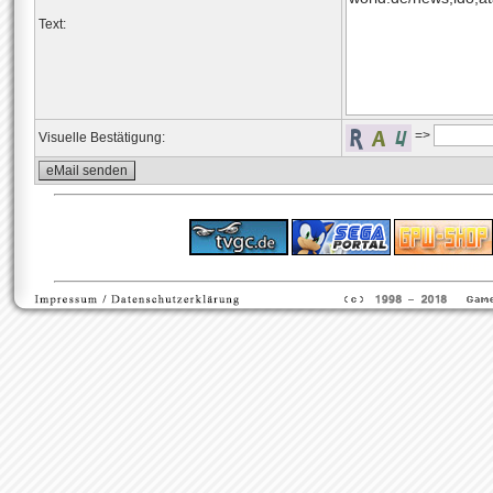
Text:
=>
Visuelle Bestätigung:
ps4 festplatte
F