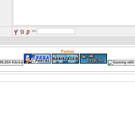
=>
Partner
ps4 festplatte
Fitness
Versicherungen Autohaus