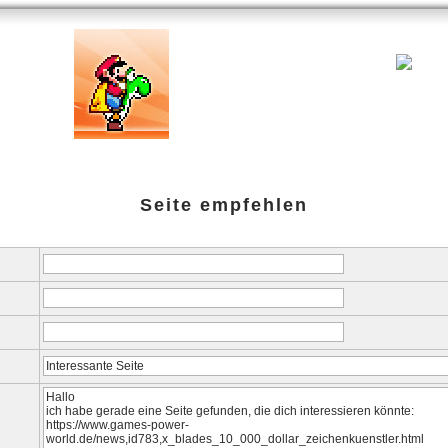
ank
Testberichte
Specials
Links
amazon-Shop
G-P-W-Ret
Seite empfehlen