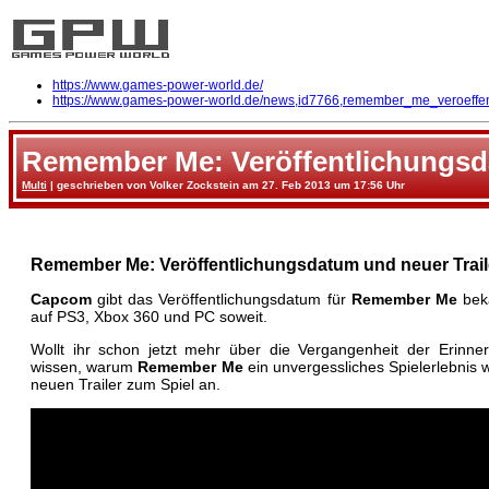
https://www.games-power-world.de/
https://www.games-power-world.de/news,id7766,remember_me_veroeffent
Remember Me: Veröffentlichungsda
Multi
| geschrieben von Volker Zockstein am 27. Feb 2013 um 17:56 Uhr
Remember Me: Veröffentlichungsdatum und neuer Trail
Capcom
gibt das Veröffentlichungsdatum für
Remember Me
beka
auf PS3, Xbox 360 und PC soweit.
Wollt ihr schon jetzt mehr über die Vergangenheit der Erinneru
wissen, warum
Remember Me
ein unvergessliches Spielerlebnis
neuen Trailer zum Spiel an.