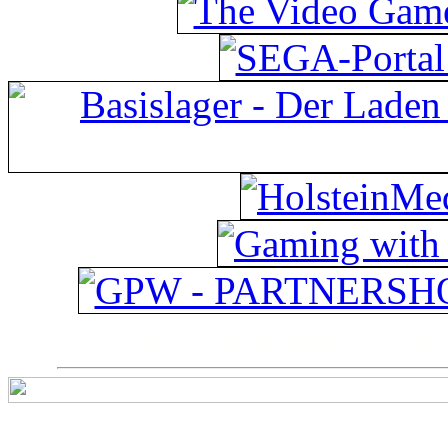
ps4 festplatte
Fitnes