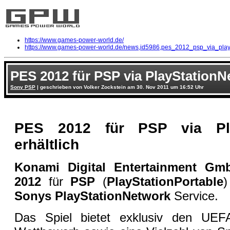
https://www.games-power-world.de/
https://www.games-power-world.de/news,id5986,pes_2012_psp_via_playst
PES 2012 für PSP via PlayStationNe
Sony PSP
| geschrieben von Volker Zockstein am 30. Nov 2011 um 16:52 Uhr
PES 2012 für PSP via Pla
erhältlich
Konami Digital Entertainment Gm
2012
für
PSP
(
PlayStationPortable
)
Sonys PlayStationNetwork
Service.
Das Spiel bietet exklusiv den UE