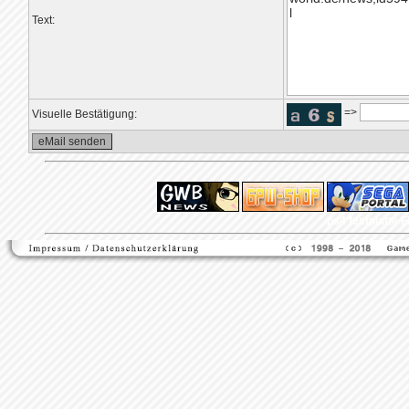
Text:
=>
Visuelle Bestätigung:
ps4 festplatte
F