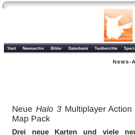
Start
Newsarchiv
Bilder
Datenbank
Testberichte
Speci
News-A
Halo 3 - Legendary Map Pack Xbo
Xbox 360
| geschrieben von Volker Zockstein am 16. Apr 2008 um 20:26 Uhr
Neue
Halo 3
Multiplayer Actio
Map Pack
Drei neue Karten und viele ne