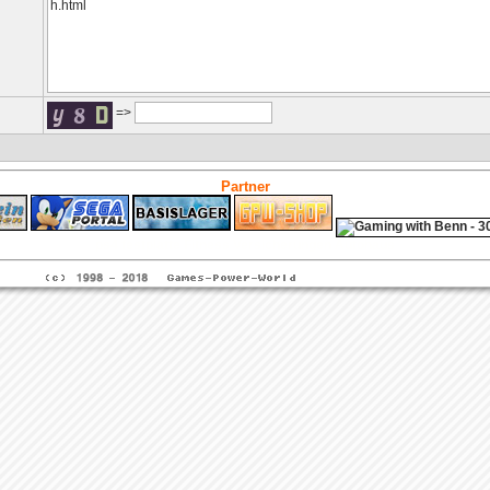
=>
Partner
ps4 festplatte
Fitness
Versicherungen Autohaus