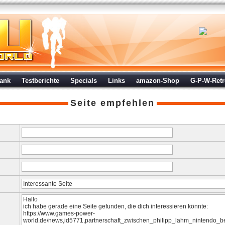
ank
Testberichte
Specials
Links
amazon-Shop
G-P-W-Ret
Seite empfehlen