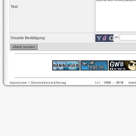
Text:
=>
Visuelle Bestätigung:
ps4 festplatte
F