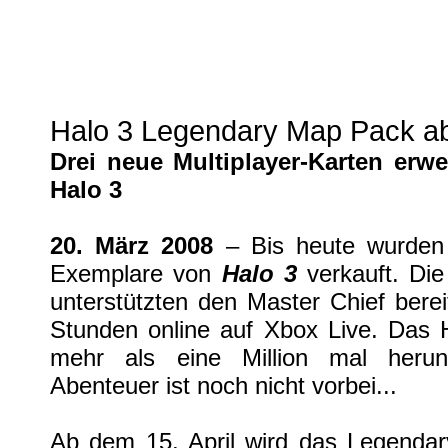
Halo 3 Legendary Map Pack ab Ap
Xbox 360
| geschrieben von Volker Zockstein am 20. Mär 2008 um 18:18 Uhr
Halo 3 Legendary Map Pack ab 
Drei neue Multiplayer-Karten erw
Halo 3
20. März 2008
– Bis heute wurden 
Exemplare von
Halo 3
verkauft. Die
unterstützten den Master Chief berei
Stunden online auf Xbox Live. Das
mehr als eine Million mal herun
Abenteuer ist noch nicht vorbei...
Ab dem 15. April wird das Legenda