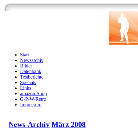
Start
Newsarchiv
Bilder
Datenbank
Testberichte
Specials
Links
amazon-Shop
G-P-W-Retro
Impressum
News-Archiv
März 2008