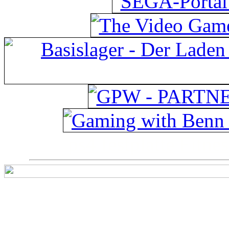
ps4 festplatte
Fitnes