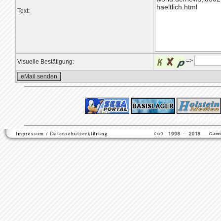
Text:
=>
Visuelle Bestätigung:
ps4 festplatte
F