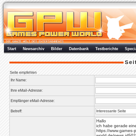
Start
Newsarchiv
Bilder
Datenbank
Testberichte
Speci
Sei
Seite empfehlen
Ihr Name:
Ihre eMail-Adresse:
Empfänger eMail-Adresse:
Betreff: