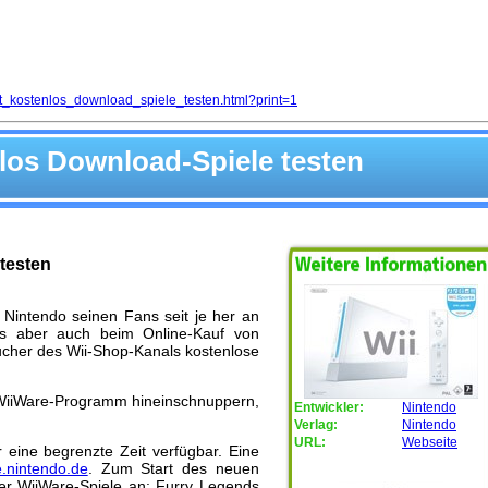
_kostenlos_download_spiele_testen.html?print=1
los Download-Spiele testen
testen
 Nintendo seinen Fans seit je her an
 es aber auch beim Online-Kauf von
sucher des Wii-Shop-Kanals kostenlose
e WiiWare-Programm hineinschnuppern,
Entwickler:
Nintendo
Verlag:
Nintendo
URL:
Webseite
 eine begrenzte Zeit verfügbar. Eine
e.nintendo.de
. Zum Start des neuen
er WiiWare-Spiele an: Furry Legends