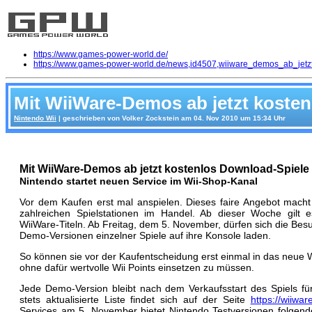
https://www.games-power-world.de/
https://www.games-power-world.de/news,id4507,wiiware_demos_ab_jetzt
Mit WiiWare-Demos ab jetzt kosten
Nintendo Wii
| geschrieben von Volker Zockstein am 04. Nov 2010 um 15:34 Uhr
Mit WiiWare-Demos ab jetzt kostenlos Download-Spiele 
Nintendo startet neuen Service im Wii-Shop-Kanal
Vor dem Kaufen erst mal anspielen. Dieses faire Angebot macht
zahlreichen Spielstationen im Handel. Ab dieser Woche gilt
WiiWare-Titeln. Ab Freitag, dem 5. November, dürfen sich die Be
Demo-Versionen einzelner Spiele auf ihre Konsole laden.
So können sie vor der Kaufentscheidung erst einmal in das neu
ohne dafür wertvolle Wii Points einsetzen zu müssen.
Jede Demo-Version bleibt nach dem Verkaufsstart des Spiels für
stets aktualisierte Liste findet sich auf der Seite
https://wiiwar
Services am 5. November bietet Nintendo Testversionen folgend