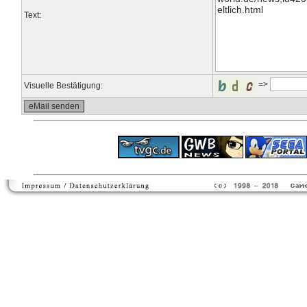
Text:
=>
Visuelle Bestätigung:
ps4 festplatte
F