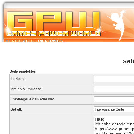
Start
Newsarchiv
Bilder
Datenbank
Testberichte
Speci
Sei
Seite empfehlen
Ihr Name:
Ihre eMail-Adresse:
Empfänger eMail-Adresse:
Betreff: