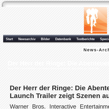
Start
Newsarchiv
Bilder
Datenbank
Testberichte
Speci
News-Arc
Der Herr der Ringe: Die Abenteue
Sony PS3
| geschrieben von Volker Zockstein am 15. Sep 2010 um 22:43 Uhr
Der Herr der Ringe: Die Abent
Launch Trailer zeigt Szenen a
Warner Bros. Interactive Entertainme