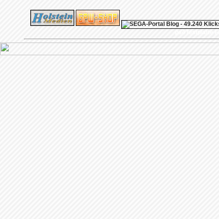
ps4 festplatte
F