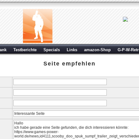
ank
Testberichte
Specials
Links
amazon-Shop
G-P-W-Ret
Seite empfehlen