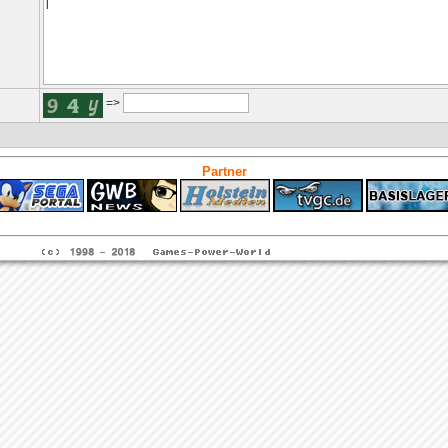
=>
Partner
ps4 festplatte
Fitness
Versicherungen Autohaus