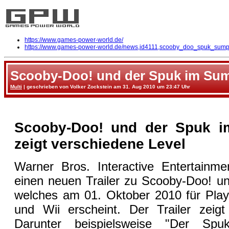
https://www.games-power-world.de/
https://www.games-power-world.de/news,id4111,scooby_doo_spuk_sumpf_
Scooby-Doo! und der Spuk im Sumpf
Multi
| geschrieben von Volker Zockstein am 31. Aug 2010 um 23:47 Uhr
Scooby-Doo! und der Spuk im
zeigt verschiedene Level
Warner Bros. Interactive Entertainmen
einen neuen Trailer zu Scooby-Doo! u
welches am 01. Oktober 2010 für Play
und Wii erscheint. Der Trailer zeigt
Darunter beispielsweise "Der Sp