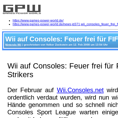
https://www.games-power-world.de/
https://www.games-power-world.de/news,id371,wii_consoles_feuer_frei_fi
Wii auf Consoles: Feuer frei für FI
Nintendo Wii
| geschrieben von Volker Zockstein am 12. Feb 2008 um 13:54 Uhr
Wii auf Consoles: Feuer frei für
Strikers
Der Februar auf
Wii.Consoles.net
wird
ordentlich verdaut wurden, wird nun w
Hände genommen und so schnell nicht
Consoles Sport League warten einig