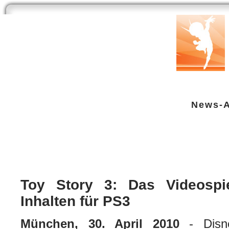
Start
Newsarchiv
Bilder
Datenbank
Testberichte
Speci
News-A
Toy Story 3: Das Videospiel mit e
Sony PS3
| geschrieben von Volker Zockstein am 30. Apr 2010 um 22:58 Uhr
Toy Story 3: Das Videospie
Inhalten für PS3
München, 30. April 2010
- Disne