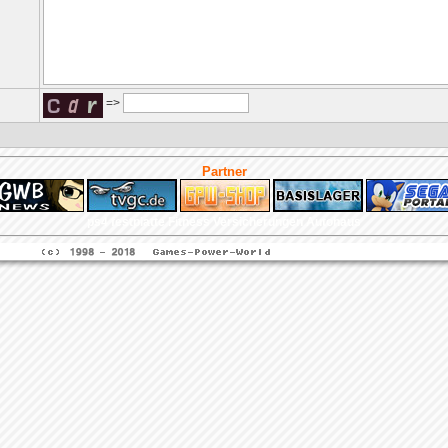
=>
Partner
ps4 festplatte
Fitness
Versicherungen Autohaus