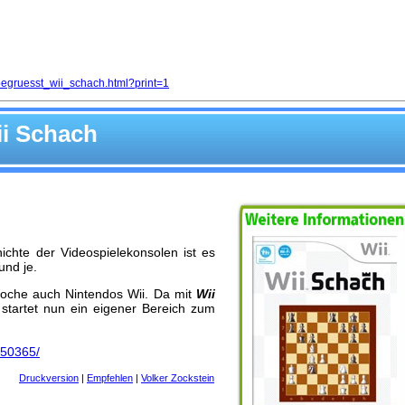
egruesst_wii_schach.html?print=1
ii Schach
ichte der Videospielekonsolen ist es
und je.
 Woche auch Nintendos Wii. Da mit
Wii
 startet nun ein eigener Bereich zum
/50365/
Druckversion
|
Empfehlen
|
Volker Zockstein