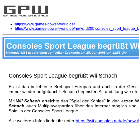
https://www.games-power-world.de/
https://www.games-power-world.de/news,id300,consoles_sport_league_b
Consoles Sport League begrüßt W
Nintendo Wii
| geschrieben von Volker Zockstein am 25. Jan 2008 um 12:56 Uhr
Consoles Sport League begrüßt Wii Schach
Es ist das beliebteste Brettspiel Europas und auch in der Gesch
immer wieder aufgetaucht: Schach begeistert Alt und Jung wie eh 
Mit
Wii Schach
erreichte das "Spiel der Könige" in der letzten
Schach
auch Multiplayerpartien über das Internet möglich sind,
Spiel in der Consoles Sport League.
Alle weiteren Infos findet ihr unter
https://wii.consoles.net/de/news