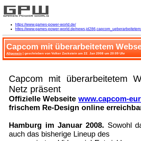
https://www.games-power-world.de/
https://www.games-power-world.de/news,id286,capcom_ueberarbeitetem_
Capcom mit überarbeitetem Webseit
Allgemein
| geschrieben von Volker Zockstein am 22. Jan 2008 um 20:09 Uhr
Capcom mit überarbeitetem Web
Netz präsent
Offizielle Webseite
www.capcom-eur
frischem Re-Design online erreichb
Hamburg im Januar 2008.
Sowohl d
auch das bisherige Lineup des