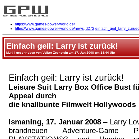
https://www.games-power-world.de/
https://www.games-power-world.de/news,id272,einfach_geil_larry_zuruec
Einfach geil: Larry ist zurück!
Multi
| geschrieben von Volker Zockstein am 17. Jan 2008 um 18:44 Uhr
Einfach geil: Larry ist zurück!
Leisure Suit Larry Box Office Bust f
Appeal durch
die knallbunte Filmwelt Hollywoods
Ismaning, 17. Januar 2008
– Larry Lo
brandneuen Adventure-Game