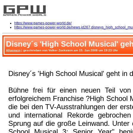
https://www.games-power-world.de/
https://www.games-power-world.de/news,id267,disneys_high_school_mus
Disney´s 'High School Musical' geh
Allgemein
| geschrieben von Volker Zockstein am 15. Jan 2008 um 19:23 Uhr
Disney´s 'High School Musical' geht in d
Bühne frei für einen neuen Teil von 
erfolgreichem Franchise ?High School M
die bei den TV-Ausstrahlungen der erst
und international Rekorde gebroche
Sprung auf die große Leinwand. Unter d
School Musical 3: Senior Year" begi