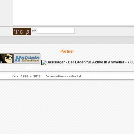
=>
Partner
ps4 festplatte
Fitness
Versicherungen Autohaus