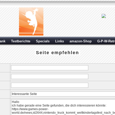
ank
Testberichte
Specials
Links
amazon-Shop
G-P-W-Ret
Seite empfehlen