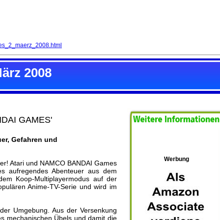
les_2_maerz_2008.html
März 2008
DAI GAMES'
uer, Gefahren und
Werbung
ter! Atari und NAMCO BANDAI Games
es aufregendes Abenteuer aus dem
dem Koop-Multiplayermodus auf der
opulären Anime-TV-Serie und wird im
n der Umgebung. Aus der Versenkung
ines mechanischen Übels und damit die