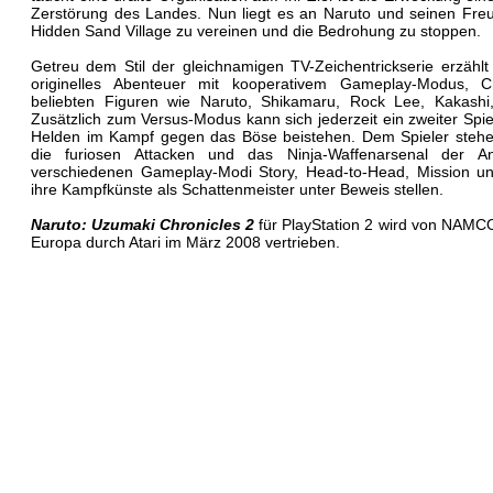
Zerstörung des Landes. Nun liegt es an Naruto und seinen Freu
Hidden Sand Village zu vereinen und die Bedrohung zu stoppen.
Getreu dem Stil der gleichnamigen TV-Zeichentrickserie erzähl
originelles Abenteuer mit kooperativem Gameplay-Modus, C
beliebten Figuren wie Naruto, Shikamaru, Rock Lee, Kakashi,
Zusätzlich zum Versus-Modus kann sich jederzeit ein zweiter Spi
Helden im Kampf gegen das Böse beistehen. Dem Spieler steh
die furiosen Attacken und das Ninja-Waffenarsenal der A
verschiedenen Gameplay-Modi Story, Head-to-Head, Mission un
ihre Kampfkünste als Schattenmeister unter Beweis stellen.
Naruto: Uzumaki Chronicles 2
für PlayStation 2 wird von NAMC
Europa durch Atari im März 2008 vertrieben.