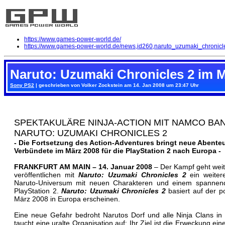
https://www.games-power-world.de/
https://www.games-power-world.de/news,id260,naruto_uzumaki_chronic
Naruto: Uzumaki Chronicles 2 im 
Sony PS2
| geschrieben von Volker Zockstein am 14. Jan 2008 um 23:47 Uhr
SPEKTAKULÄRE NINJA-ACTION MIT NAMCO BAN
NARUTO: UZUMAKI CHRONICLES 2
- Die Fortsetzung des Action-Adventures bringt neue Abente
Verbündete im März 2008 für die PlayStation 2 nach Europa -
FRANKFURT AM MAIN – 14. Januar 2008
– Der Kampf geht wei
veröffentlichen mit
Naruto: Uzumaki Chronicles 2
ein weiter
Naruto-Universum mit neuen Charakteren und einem spannen
PlayStation 2.
Naruto: Uzumaki Chronicles 2
basiert auf der p
März 2008 in Europa erscheinen.
Eine neue Gefahr bedroht Narutos Dorf und alle Ninja Clans i
taucht eine uralte Organisation auf: Ihr Ziel ist die Erweckung e