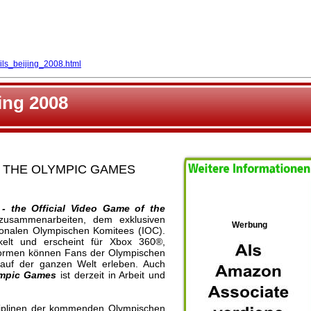
ils_beijing_2008.html
jing 2008
OF THE OLYMPIC GAMES
- the Official Video Game of the
 zusammenarbeiten, dem exklusiven
Werbung
tionalen Olympischen Komitees (IOC).
kelt und erscheint für Xbox 360®,
ttformen können Fans der Olympischen
auf der ganzen Welt erleben. Auch
ympic Games
ist derzeit in Arbeit und
sziplinen der kommenden Olympischen