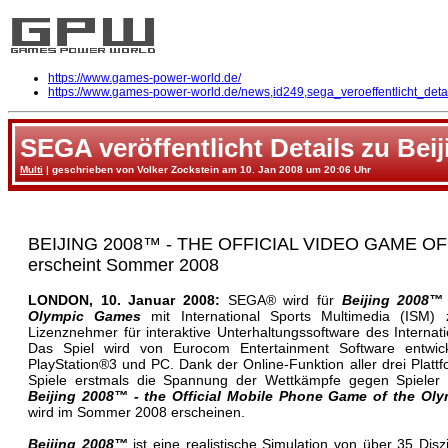
https://www.games-power-world.de/
https://www.games-power-world.de/news,id249,sega_veroeffentlicht_deta
SEGA veröffentlicht Details zu Bei
Multi
| geschrieben von Volker Zockstein am 10. Jan 2008 um 20:06 Uhr
BEIJING 2008™ - THE OFFICIAL VIDEO GAME 
erscheint Sommer 2008
LONDON, 10. Januar 2008:
SEGA® wird für
Beijing 2008™ 
Olympic Games
mit International Sports Multimedia (ISM)
Lizenznehmer für interaktive Unterhaltungssoftware des Interna
Das Spiel wird von Eurocom Entertainment Software entwic
PlayStation®3 und PC. Dank der Online-Funktion aller drei Pla
Spiele erstmals die Spannung der Wettkämpfe gegen Spieler 
Beijing 2008™ - the Official Mobile Phone Game of the Ol
wird im Sommer 2008 erscheinen.
Beijing 2008™
ist eine realistische Simulation von über 35 Di