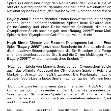
Spiele in Peking und bringt den Nervenkitzel der Spiele in die 
offizielle Austragungsorte, darunter das berühmte Nationalstadi
National Aquatics Centre (der "Wasserwürfel"), stehen dabei zur V
Beijing 2008™
enthält darüber hinaus innovative Steuerungsopti
kennen lernen und fortgeschrittene Spieler neue Rekorde auf
Online-Gaming und einer Reihe weiterer Spielmodi, die es so 
Olympischen Spiele noch nie gab, setzt
Beijing 2008™
neue Maßst
Spielern den "Olympischen Geist" so nah wie noch nie.
Hugh Binns
, Director von Eurocom Development Ltd., den Entw
Spiel: "
Beijing 2008™
setzt neue Standards für Sportspiele dieses
die innovativen Steuerungsoptionen, die für Einsteiger und Fortg
sind, eine atemberaubende Grafik und die Online-Multiplayer-Mod
Beijing 2008™
wird ein fantastisches Erlebnis."
"Nach dem Erfolg von Mario & Sonic bei den Olympischen Spiele
auch das offizielle Videospiel der Olympischen Spiele in Peking
Marketing Director von SEGA Europe. "Die Kombination aus u
globalen Sport-Lizenz bietet Spielern auf der ganzen Welt ein her
"Durch die Erweiterung unserer Zusammenarbeit mit SEGA um das 
können wir noch umfassender auf dem Erfolg des besonders bei 
Sonic bei den Olympischen Spielen aufbauen. Wir sind sicher, 
noch überbieten und ein großartiges Spielerlebnis liefern wird", er
und CEO von ISM.
Mit über 35 Disziplinen, realistischem Design, exzell