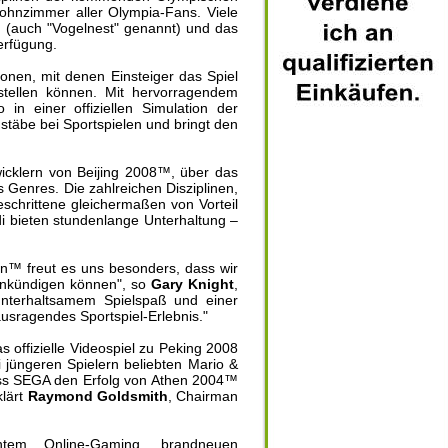
Wohnzimmer aller Olympia-Fans. Viele
on (auch "Vogelnest" genannt) und das
erfügung.
onen, mit denen Einsteiger das Spiel
stellen können. Mit hervorragendem
in einer offiziellen Simulation der
äbe bei Sportspielen und bringt den
icklern von Beijing 2008™, über das
 Genres. Die zahlreichen Disziplinen,
eschrittene gleichermaßen von Vorteil
i bieten stundenlange Unterhaltung –
n™ freut es uns besonders, dass wir
 ankündigen können", so
Gary Knight
,
nterhaltsamem Spielspaß und einer
ausragendes Sportspiel-Erlebnis."
offizielle Videospiel zu Peking 2008
jüngeren Spielern beliebten Mario &
dass SEGA den Erfolg von Athen 2004™
klärt
Raymond Goldsmith
, Chairman
entem Online-Gaming, brandneuen