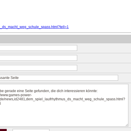
s_ds_macht_weg_schule_spass.html?tell=1